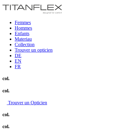
Femmes
Hommes
Enfants
Materiau
Collection
Trouver un opticien
DE
EN
FR
col.
col.
Trouver un Opticien
col.
col.