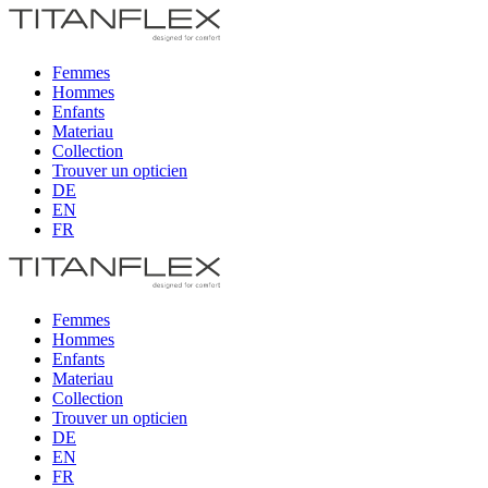
Femmes
Hommes
Enfants
Materiau
Collection
Trouver un opticien
DE
EN
FR
Femmes
Hommes
Enfants
Materiau
Collection
Trouver un opticien
DE
EN
FR